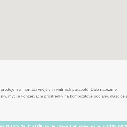
em a montáží vnějších i vnitřních parapetů. Dále nabízíme
desky, mycí a konzervační prostředky na kompozitové podlahy, dlaždice 
,
,
O, PLASTY, SKLO, PAPÍR
Prodej dřeva, truhlářské práce
SLUŽBY, OBC