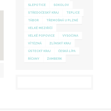
SLEPOTICE
SOKOLOV
STŘEDOČESKÝ KRAJ
TEPLICE
TÁBOR
TŘEMOŠNÁ U PLZNĚ
VELKÉ MEZIŘÍČÍ
VELKÉ POPOVICE
VYSOČINA
VÍTĚZNÁ
ZLÍNSKÝ KRAJ
ÚSTECKÝ KRAJ
ČESKÁ LÍPA
ŘÍČANY
ŽAMBERK