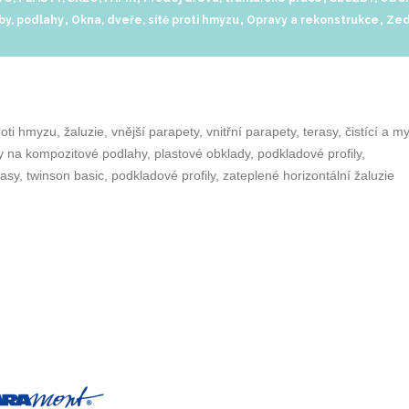
,
,
,
by, podlahy
Okna, dveře, sítě proti hmyzu
Opravy a rekonstrukce
Zed
 hmyzu, žaluzie, vnější parapety, vnitřní parapety, terasy, čistící a my
 na kompozitové podlahy, plastové obklady, podkladové profily,
rasy, twinson basic, podkladové profily, zateplené horizontální žaluzie