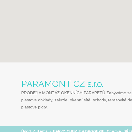
PARAMONT CZ s.r.o.
PRODEJ A MONTÁŽ OKENNÍCH PARAPETŮ Zabýváme se prodej
plastové obklady, žaluzie, okenní sítě, schody, terasovité 
plastové ploty.
,
,
Úvod
/
Items
/
BARVY, CHEMIE A DROGERIE
Chemie
DŘEV