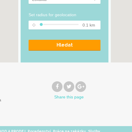
Set radius for geolocation
0.1
km
Hledat
Share
this page
a
,
,
,
,
HOD A PRODEJ
Poradenství
Práce na zakázku
Služby