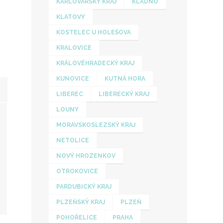
KARLOVARSKÝ KRAJ
KLADNO
KLATOVY
KOSTELEC U HOLEŠOVA
KRALOVICE
KRÁLOVÉHRADECKÝ KRAJ
KUNOVICE
KUTNÁ HORA
LIBEREC
LIBERECKÝ KRAJ
LOUNY
MORAVSKOSLEZSKÝ KRAJ
NETOLICE
NOVÝ HROZENKOV
OTROKOVICE
PARDUBICKÝ KRAJ
PLZEŇSKÝ KRAJ
PLZEŇ
POHOŘELICE
PRAHA