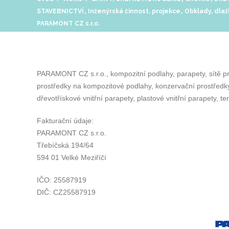
,
,
STAVEBNICTVÍ
Inženýrská činnost, projekce
Obklady, dlaž
PARAMONT CZ s.r.o.
PARAMONT CZ s.r.o., kompozitní podlahy, parapety, sítě proti
prostředky na kompozitové podlahy, konzervační prostředky
dřevotřískové vnitřní parapety, plastové vnitřní parapety, te
Fakturační údaje:
PARAMONT CZ s.r.o.
Třebíčská 194/64
594 01 Velké Meziříčí
IČO: 25587919
DIČ: CZ25587919