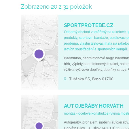
Zobrazeno 20 z 31 položek
SPORTPROTEBE.CZ
Odborný obchod zaměřený na raketové spor
produkty, sportovní bandáže, posilovací p
prodejna, vlastní testovací hala na rake
letních soustředění a sportovních kempů.
Badminton, badmintonové bagy, badmintono
běh, výplety badmintonových raket, hala 
výživa, výživové doplňky, doplňky stravy.
CZ03369676
Tuřánka 55, Brno 61700
AUTOJEŘÁBY HORVÁTH
montáž - ocelové konstrukce (vyjma mostn
Autojeřáby, pronájem, mobilní autojeřáby,
Horváth Bílov 131 Bílov 74301 IČ: 633