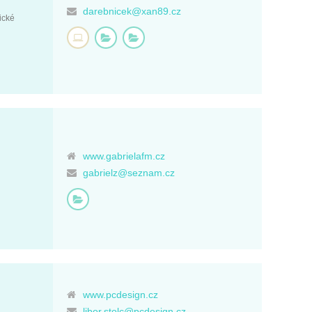
darebnicek@xan89.cz
ické
www.gabrielafm.cz
gabrielz@seznam.cz
www.pcdesign.cz
libor.stolc@pcdesign.cz ,