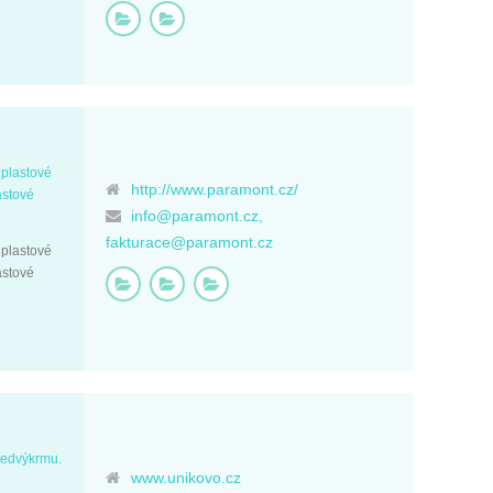
plastové
http://www.paramont.cz/
astové
info@paramont.cz,
fakturace@paramont.cz
plastové
astové
předvýkrmu.
www.unikovo.cz