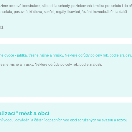
zíme ocelové konstrukce, zábradlí a schody, pozinkovaná krmítka pro selata i do 
elata, posuvná, křídlová, sekční, regály, lisování, řezání, kovoobrábění a další.
01
ovoce - jablka, třešně, višně a hrušky. Některé odrůdy po celý rok, podle zralosti.
šně, višně a hrušky. Některé odrůdy po celý rok, podle zralosti.
lizací“ měst a obcí
 vodou, odvádění a čištění odpadních vod obcí sdružených ve svazku a rozvoj