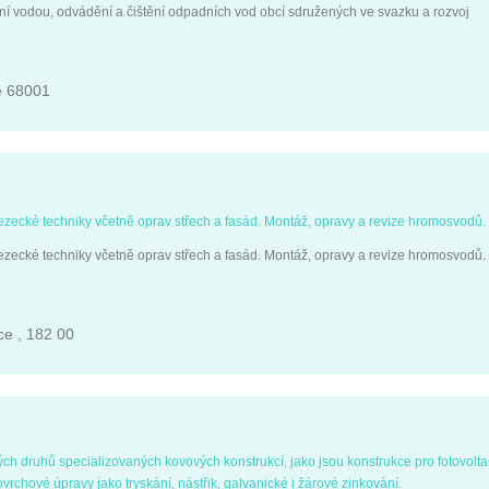
 vodou, odvádění a čištění odpadních vod obcí sdružených ve svazku a rozvoj
e 68001
zecké techniky včetně oprav střech a fasád. Montáž, opravy a revize hromosvodů.
zecké techniky včetně oprav střech a fasád. Montáž, opravy a revize hromosvodů.
ce , 182 00
h druhů specializovaných kovových konstrukcí, jako jsou konstrukce pro fotovolta
ovrchové úpravy jako tryskání, nástřik, galvanické i žárové zinkování.