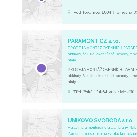
Pod Továrnou 1004 Třemošná 3
PARAMONT CZ s.r.o.
PRODEJ A MONTÁŽ OKENNÍCH PARAPETŮ Za
obklady, žaluzie, okenní sítě, schody, te
ploty.
PRODEJ A MONTÁŽ OKENNÍCH PARAPETŮ Za
obklady, žaluzie, okenní sítě, schody, te
ploty.
Třebíčská 194/64 Velké Meziříčí
UNIKOVO SVOBODA s.r.o.
Vyrábíme a montujeme vrata i brány. Nabí
Zaměřujeme se také na výrobu krmítek pro s