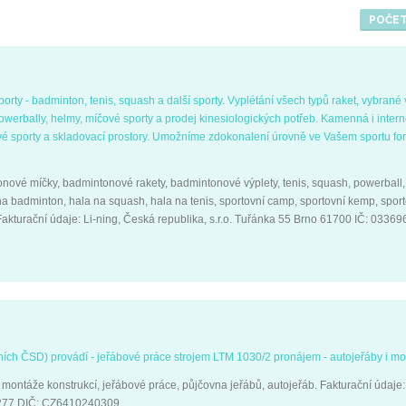
POČET
ty - badminton, tenis, squash a další sporty. Vyplétání všech typů raket, vybrané
owerbally, helmy, míčové sporty a prodej kinesiologických potřeb. Kamenná i inter
tové sporty a skladovací prostory. Umožníme zdokonalení úrovně ve Vašem sportu f
vé míčky, badmintonové rakety, badmintonové výplety, tenis, squash, powerball, 
na badminton, hala na squash, hala na tenis, sportovní camp, sportovní kemp, sport
 Fakturační údaje: Li-ning, Česká republika, s.r.o. Tuřánka 55 Brno 61700 IČ: 0336
ích ČSD) provádí - jeřábové práce strojem LTM 1030/2 pronájem - autojeřáby i mo
 montáže konstrukcí, jeřábové práce, půjčovna jeřábů, autojeřáb. Fakturační údaje:
39277 DIČ: CZ6410240309