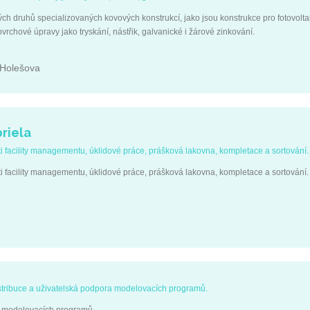
h druhů specializovaných kovových konstrukcí, jako jsou konstrukce pro fotovolta
ovrchové úpravy jako tryskání, nástřik, galvanické i žárové zinkování.
 Holešova
riela
i facility managementu, úklidové práce, prášková lakovna, kompletace a sortování.
i facility managementu, úklidové práce, prášková lakovna, kompletace a sortování.
stribuce a uživatelská podpora modelovacích programů.