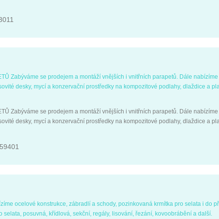
3011
býváme se prodejem a montáží vnějších i vnitřních parapetů. Dále nabízíme 
rasovité desky, mycí a konzervační prostředky na kompozitové podlahy, dlaždice a pl
býváme se prodejem a montáží vnějších i vnitřních parapetů. Dále nabízíme 
rasovité desky, mycí a konzervační prostředky na kompozitové podlahy, dlaždice a pl
 59401
zíme ocelové konstrukce, zábradlí a schody, pozinkovaná krmítka pro selata i do 
elata, posuvná, křídlová, sekční, regály, lisování, řezání, kovoobrábění a další.