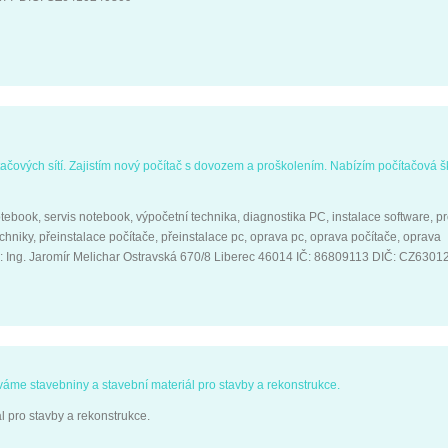
ítačových sítí. Zajistím nový počítač s dovozem a proškolením. Nabízím počítačová š
otebook, servis notebook, výpočetní technika, diagnostika PC, instalace software, p
chniky, přeinstalace počítače, přeinstalace pc, oprava pc, oprava počítače, oprava
: Ing. Jaromír Melichar Ostravská 670/8 Liberec 46014 IČ: 86809113 DIČ: CZ630
áme stavebniny a stavební materiál pro stavby a rekonstrukce.
 pro stavby a rekonstrukce.