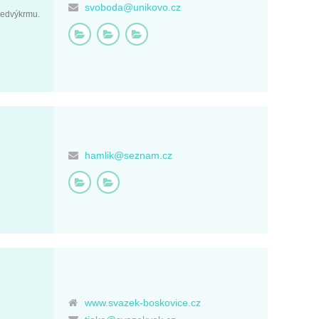
svoboda@unikovo.cz
předvýkrmu.
hamlik@seznam.cz
www.svazek-boskovice.cz