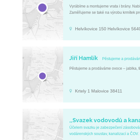
Vyrábíme a montujeme vrata i brány. Nabí
Zaměřujeme se také na výrobu krmítek pro s
Helvíkovice 150 Helvíkovice 564
Jiří Hamlík
Pěstujeme a prodáváme 
Pěstujeme a prodáváme ovoce – jablka, tře
Krtely 1 Malovice 38411
,,Svazek vodovodů a kana
Účelem svazku je zabezpečení zásobování
vodárenských soustav, kanalizací a ČOV.