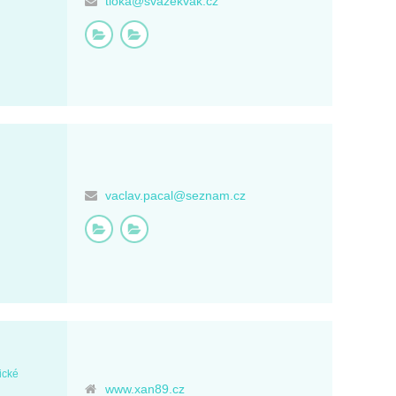
tioka@svazekvak.cz
vaclav.pacal@seznam.cz
ické
www.xan89.cz