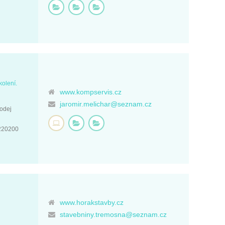
kolení.
www.kompservis.cz
jaromir.melichar@seznam.cz
rodej
1220200
www.horakstavby.cz
stavebniny.tremosna@seznam.cz