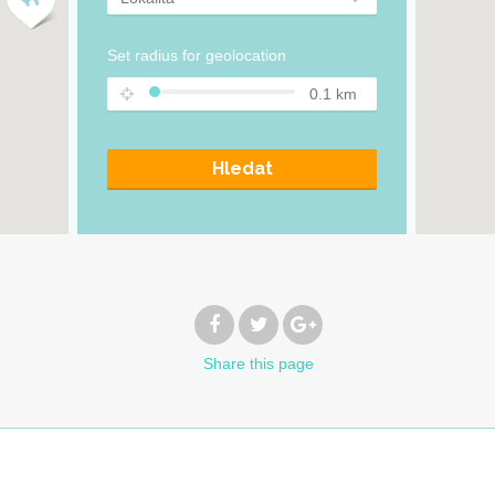
Set radius for geolocation
0.1
km
Hledat
Share
this page