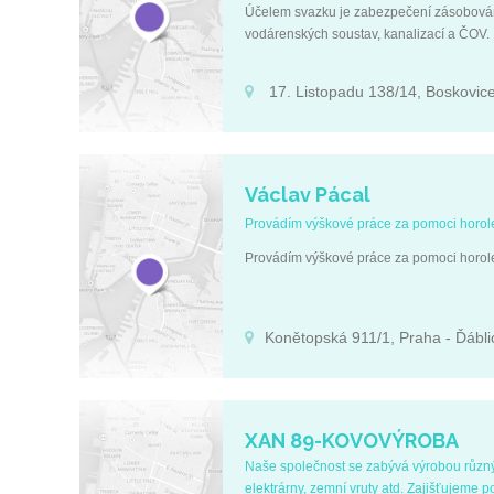
Účelem svazku je zabezpečení zásobování
vodárenských soustav, kanalizací a ČOV.
17. Listopadu 138/14, Boskovic
Václav Pácal
Provádím výškové práce za pomoci horole
Provádím výškové práce za pomoci horole
Konětopská 911/1, Praha - Ďábli
XAN 89-KOVOVÝROBA
Naše společnost se zabývá výrobou různýc
elektrárny, zemní vruty atd. Zajišťujeme p