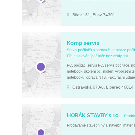
Bílov 131, Bílov 74301
Komp servis
Servis počítačů a správa či instalace poč
Přeinstalování počítače bez ztráty dat.
PC, počítač, servis PC, servis počítače, n
notebook, školení pc, školení výpočetní te
notebooku, oprava NTB. Fakturační údaje
Ostravská 670/8, Liberec 46014
HORÁK STAVBY s.r.o.
Prodáv
Prodáváme stavebniny a stavební materiál