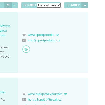
:
20
SEŘADIT:
SEŘADIT:
 výživové
netová
www.sportprotebe.cz
ormou
info@sportprotebe.cz
fitness,
ovní
9676 DIČ:
bilní
www.autojerabyhorvath.cz
horvath.petr@tiscali.cz
 Petr