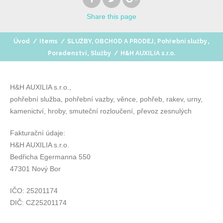
Share
this page
,
,
Úvod
/
Items
/
SLUŽBY, OBCHOD A PRODEJ
Pohřební služby
,
Poradenství
Služby
/
H&H AUXILIA s.r.o.
H&H AUXILIA s.r.o.,
pohřební služba, pohřební vazby, věnce, pohřeb, rakev, urny,
kamenictví, hroby, smuteční rozloučení, převoz zesnulých
Fakturační údaje:
H&H AUXILIA s.r.o.
Bedřicha Egermanna 550
47301 Nový Bor
IČO: 25201174
DIČ: CZ25201174