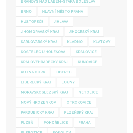
BRANDÝS NAD LABEM-STARÁ BOLESLAV
BRNO
HLAVNÍ MĚSTO PRAHA
HUSTOPEČE
JIHLAVA
JIHOMORAVSKÝ KRAJ
JIHOČESKÝ KRAJ
KARLOVARSKÝ KRAJ
KLADNO
KLATOVY
KOSTELEC U HOLEŠOVA
KRALOVICE
KRÁLOVÉHRADECKÝ KRAJ
KUNOVICE
KUTNÁ HORA
LIBEREC
LIBERECKÝ KRAJ
LOUNY
MORAVSKOSLEZSKÝ KRAJ
NETOLICE
NOVÝ HROZENKOV
OTROKOVICE
PARDUBICKÝ KRAJ
PLZEŇSKÝ KRAJ
PLZEŇ
POHOŘELICE
PRAHA
SLEPOTICE
SOKOLOV