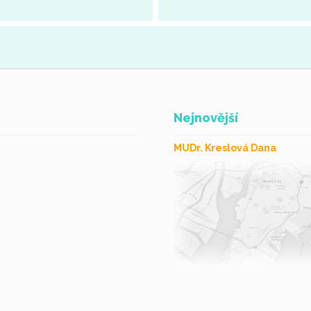
výživa, výživové doplňky, doplňky 
Fakturační údaje: Li-ning, Česká re
s.r.o. Tuřánka 55 Brno 61700 IČ: 
DIČ: CZ03369676
Nejnovější
MUDr. Kreslová Dana