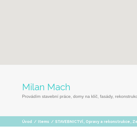
Milan Mach
Provádím stavební práce, domy na klíč, fasády, rekonstrukc
,
,
Úvod
/
Items
/
STAVEBNICTVÍ
Opravy a rekonstrukce
Ze