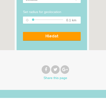
Set radius for geolocation
0.1
km
Hledat
Share
this page