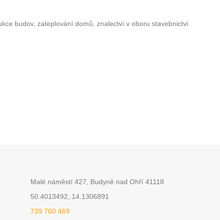
ukce budov, zateplování domů, znalectví v oboru stavebnictví
Malé náměstí 427, Budyně nad Ohří 41118
50.4013492, 14.1306891
739 760 469