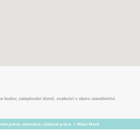
e budov, zateplování domů, znalectví v oboru stavebnictví.
mní práce, demolice, výškové práce
/
Milan Mach