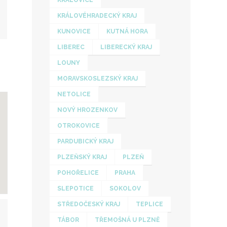
KRALOVICE
KRÁLOVÉHRADECKÝ KRAJ
KUNOVICE
KUTNÁ HORA
LIBEREC
LIBERECKÝ KRAJ
LOUNY
MORAVSKOSLEZSKÝ KRAJ
NETOLICE
NOVÝ HROZENKOV
OTROKOVICE
PARDUBICKÝ KRAJ
PLZEŇSKÝ KRAJ
PLZEŇ
POHOŘELICE
PRAHA
SLEPOTICE
SOKOLOV
STŘEDOČESKÝ KRAJ
TEPLICE
TÁBOR
TŘEMOŠNÁ U PLZNĚ