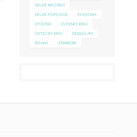
VELKÉ MEZIŘÍČÍ
VELKÉ POPOVICE
VYSOČINA
VÍTĚZNÁ
ZLÍNSKÝ KRAJ
ÚSTECKÝ KRAJ
ČESKÁ LÍPA
ŘÍČANY
ŽAMBERK