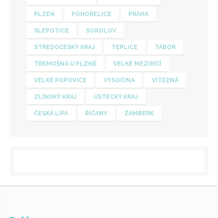
PLZEŇ
POHOŘELICE
PRAHA
SLEPOTICE
SOKOLOV
STŘEDOČESKÝ KRAJ
TEPLICE
TÁBOR
TŘEMOŠNÁ U PLZNĚ
VELKÉ MEZIŘÍČÍ
VELKÉ POPOVICE
VYSOČINA
VÍTĚZNÁ
ZLÍNSKÝ KRAJ
ÚSTECKÝ KRAJ
ČESKÁ LÍPA
ŘÍČANY
ŽAMBERK