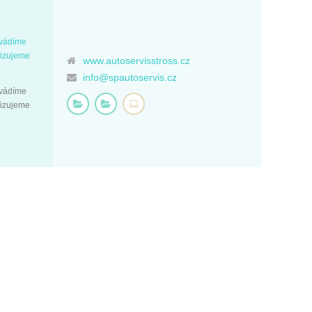
ovádíme
řizujeme
www.autoservisstross.cz
info@spautoservis.cz
ovádíme
řizujeme