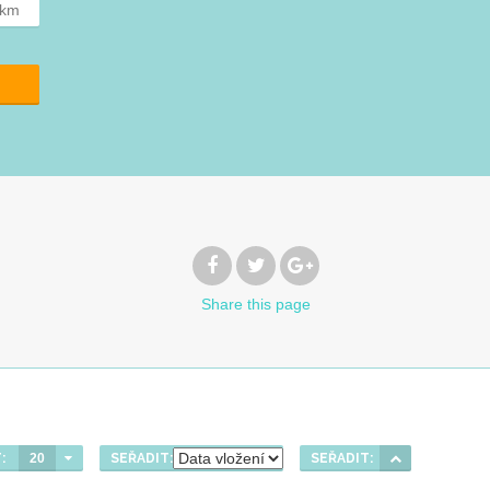
km
Share
this page
:
20
SEŘADIT:
SEŘADIT: