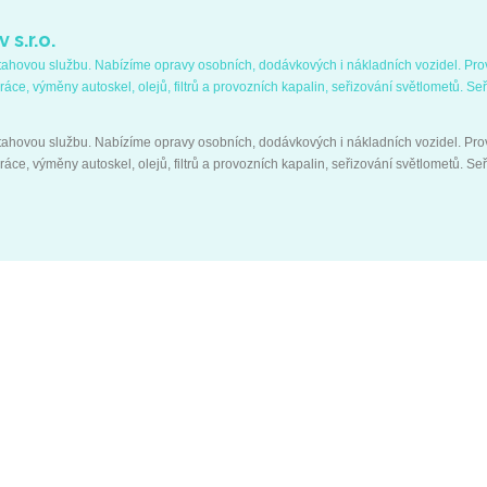
 s.r.o.
tahovou službu. Nabízíme opravy osobních, dodávkových i nákladních vozidel. Pr
ráce, výměny autoskel, olejů, filtrů a provozních kapalin, seřizování světlometů. Se
tahovou službu. Nabízíme opravy osobních, dodávkových i nákladních vozidel. Pr
ráce, výměny autoskel, olejů, filtrů a provozních kapalin, seřizování světlometů. Se
Nejnovější